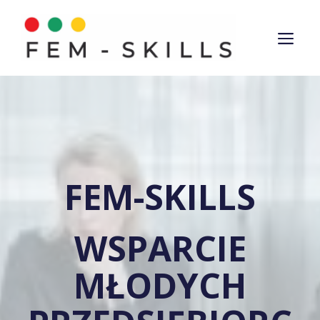
Przejdź
do
ME
treści
FEM-SKILLS
WSPARCIE
MŁODYCH